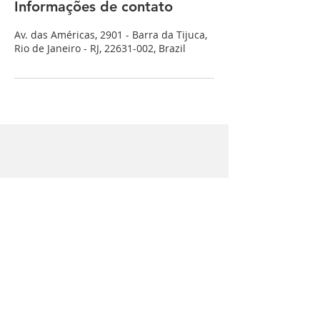
Informações de contato
Av. das Américas, 2901 - Barra da Tijuca,
Rio de Janeiro - RJ, 22631-002, Brazil
Marcelo Perrone Cirurgia Plástica
e Estética
CRM:
52-34140-8
RQE:7784 | 26038