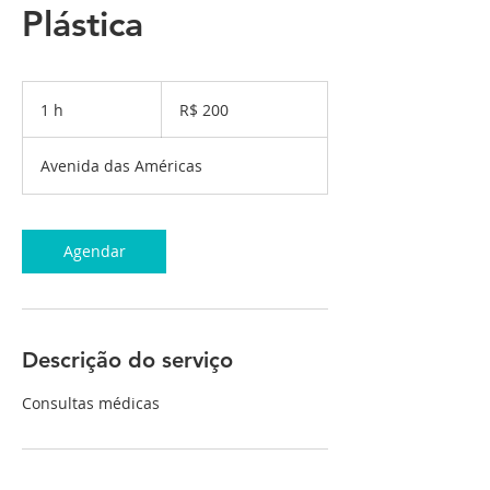
Plástica
200
Reais
1 h
1
R$ 200
brasileiros
Avenida das Américas
Agendar
Descrição do serviço
Consultas médicas