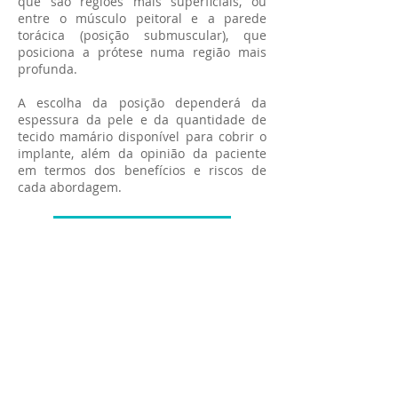
que são regiões mais superficiais, ou
entre o músculo peitoral e a parede
torácica (posição submuscular), que
posiciona a prótese numa região mais
profunda.
A escolha da posição dependerá da
espessura da pele e da quantidade de
tecido mamário disponível para cobrir o
implante, além da opinião da paciente
em termos dos benefícios e riscos de
cada abordagem.
Agende sua consulta
<< Voltar para Procedimentos
Marcelo Perrone Cirurgia Plástica